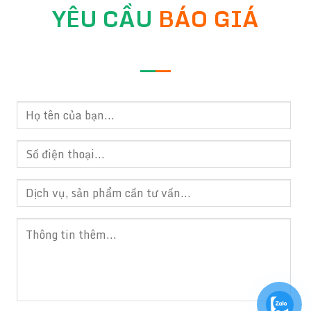
YÊU CẦU
BÁO GIÁ
—
—