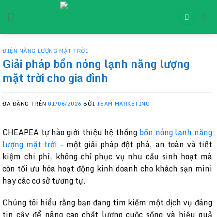
Chuyển
đến
nội
dung
ĐIỆN NĂNG LƯỢNG MẶT TRỜI
Giải pháp bồn nóng lạnh năng lượng
mặt trời cho gia đình
ĐÃ ĐĂNG TRÊN
01/06/2026
BỞI
TEAM MARKETING
CHEAPEA tự hào giới thiệu hệ thống
bồn nóng lạnh năng
lượng mặt trời
– một giải pháp đột phá, an toàn và tiết
kiệm chi phí, không chỉ phục vụ nhu cầu sinh hoạt mà
còn tối ưu hóa hoạt động kinh doanh cho khách sạn mini
hay các cơ sở tương tự.
Chúng tôi hiểu rằng bạn đang tìm kiếm một dịch vụ đáng
tin cậy để nâng cao chất lượng cuộc sống và hiệu quả