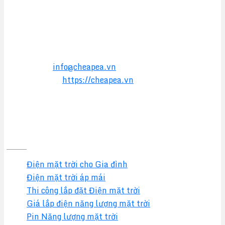
Địa chỉ:
564 Liên Phường, Phường Long Trường,
TPHCM
Điện thoại:
0949 17 2016
Hotline:
0357 17 2016
Email:
info@cheapea.vn
Website:
https://cheapea.vn
GIẢI PHÁP
Điện mặt trời cho Gia đình
Điện mặt trời áp mái
Thi công lắp đặt Điện mặt trời
Giá lắp điện năng lượng mặt trời
Pin Năng lượng mặt trời