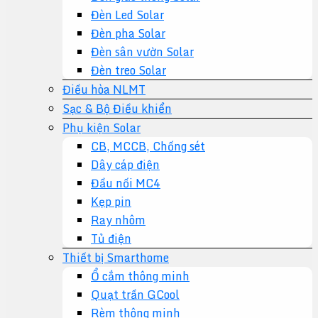
Đèn Led Solar
Đèn pha Solar
Đèn sân vườn Solar
Đèn treo Solar
Điều hòa NLMT
Sạc & Bộ Điều khiển
Phụ kiện Solar
CB, MCCB, Chống sét
Dây cáp điện
Đầu nối MC4
Kẹp pin
Ray nhôm
Tủ điện
Thiết bị Smarthome
Ổ cắm thông minh
Quạt trần GCool
Rèm thông minh