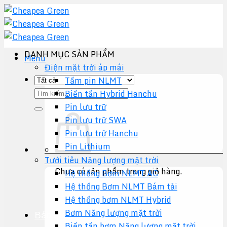
Chuyển
đến
nội
dung
DANH MỤC SẢN PHẨM
Menu
Điện mặt trời áp mái
Tấm pin NLMT
Tìm
Biến tần Hybrid Hanchu
kiếm:
Pin lưu trữ
Pin lưu trữ SWA
Pin lưu trữ Hanchu
Pin Lithium
Tưới tiêu Năng lượng mặt trời
Chưa có sản phẩm trong giỏ hàng.
Hệ thống Bơm NLMT AC
Hệ thống Bơm NLMT Bám tải
Quay trở lại cửa hàng
Hệ thống bơm NLMT Hybrid
Bơm Năng lượng mặt trời
Báo giá +
Biến tần bơm Năng lượng mặt trời