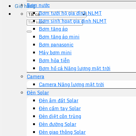
Bơm nước
Giỏ hàng
Bơm tưới hộ gia đình NLMT
Bơm sinh hoạt gia đình NLMT
Tìm
Bơm tăng áp
kiếm:
Bơm tăng áp mini
Bơm panasonic
Máy bơm mini
Bơm hỏa tiễn
Bơm hồ cá Năng lượng mặt trời
Camera
Camera Năng lượng mặt trời
Đèn Solar
Đèn âm đất Solar
Đèn cầm tay Solar
Đèn diệt côn trùng
Đèn đường Solar
Đèn giao thông Solar