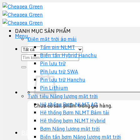
Chuyển
đến
nội
dung
DANH MỤC SẢN PHẨM
Menu
Điện mặt trời áp mái
Tấm pin NLMT
Biến tần Hybrid Hanchu
Tìm
Pin lưu trữ
kiếm:
Pin lưu trữ SWA
Pin lưu trữ Hanchu
Pin Lithium
Tưới tiêu Năng lượng mặt trời
Hệ thống Bơm NLMT AC
Chưa có sản phẩm trong giỏ hàng.
Hệ thống Bơm NLMT Bám tải
Quay trở lại cửa hàng
Hệ thống bơm NLMT Hybrid
Bơm Năng lượng mặt trời
Báo giá +
Biến tần bơm Năng lượng mặt trời