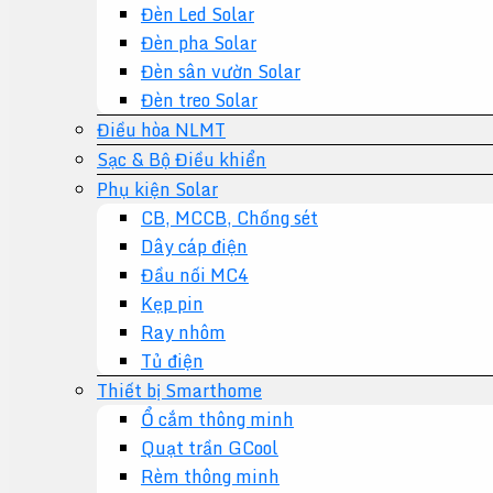
Đèn Led Solar
Đèn pha Solar
Đèn sân vườn Solar
Đèn treo Solar
Điều hòa NLMT
Sạc & Bộ Điều khiển
Phụ kiện Solar
CB, MCCB, Chống sét
Dây cáp điện
Đầu nối MC4
Kẹp pin
Ray nhôm
Tủ điện
Thiết bị Smarthome
Ổ cắm thông minh
Quạt trần GCool
Rèm thông minh