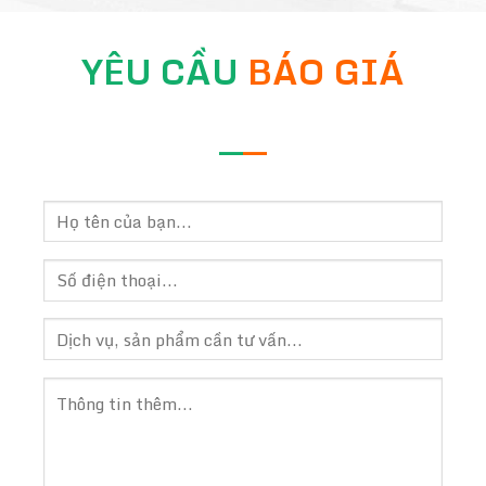
YÊU CẦU
BÁO GIÁ
—
—