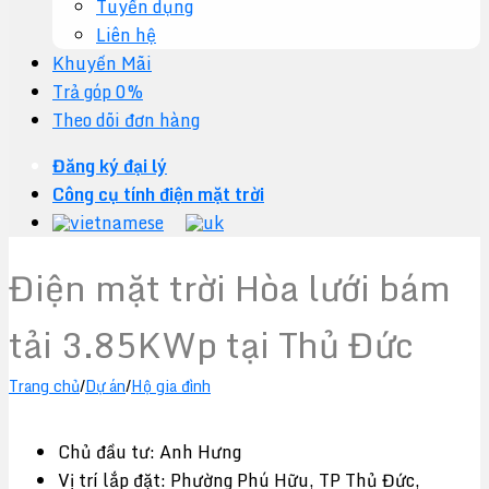
Tuyển dụng
Liên hệ
Khuyến Mãi
Trả góp 0%
Theo dõi đơn hàng
Đăng ký đại lý
Công cụ tính điện mặt trời
Điện mặt trời Hòa lưới bám
tải 3.85KWp tại Thủ Đức
Trang chủ
/
Dự án
/
Hộ gia đình
Chủ đầu tư: Anh Hưng
Vị trí lắp đặt: Phường Phú Hữu, TP Thủ Đức,