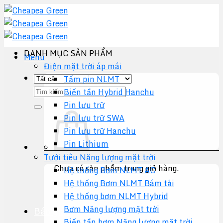
Chuyển
đến
nội
dung
DANH MỤC SẢN PHẨM
Menu
Điện mặt trời áp mái
Tấm pin NLMT
Tìm
Biến tần Hybrid Hanchu
kiếm:
Pin lưu trữ
Pin lưu trữ SWA
Pin lưu trữ Hanchu
Pin Lithium
Tưới tiêu Năng lượng mặt trời
Chưa có sản phẩm trong giỏ hàng.
Hệ thống Bơm NLMT AC
Hệ thống Bơm NLMT Bám tải
Quay trở lại cửa hàng
Hệ thống bơm NLMT Hybrid
Bơm Năng lượng mặt trời
Báo giá +
Biến tần bơm Năng lượng mặt trời