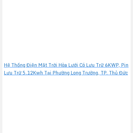
Hệ Thống Điện Mặt Trời Hòa Lưới Có Lưu Trữ 6KWP, Pin
Lưu Trữ 5.12Kwh Tại Phường Long Trường, TP. Thủ Đức