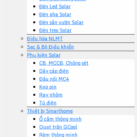
Đèn Led Solar
Đèn pha Solar
Đèn sân vườn Solar
Đèn treo Solar
Điều hòa NLMT
Sạc & Bộ Điều khiển
Phụ kiện Solar
CB, MCCB, Chống sét
Dây cáp điện
Đầu nối MC4
Kẹp pin
Ray nhôm
Tủ điện
Thiết bị Smarthome
Ổ cắm thông minh
Quạt trần GCool
Rèm thông minh