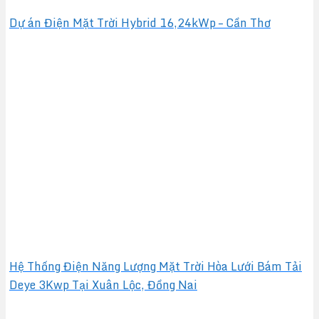
Dự án Điện Mặt Trời Hybrid 16,24kWp – Cần Thơ
Hệ Thống Điện Năng Lượng Mặt Trời Hòa Lưới Bám Tải
Deye 3Kwp Tại Xuân Lộc, Đồng Nai