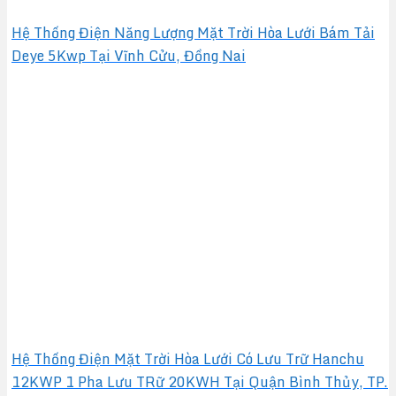
Hệ Thống Điện Năng Lượng Mặt Trời Hòa Lưới Bám Tải
Deye 5Kwp Tại Vĩnh Cửu, Đồng Nai
Hệ Thống Điện Mặt Trời Hòa Lưới Có Lưu Trữ Hanchu
12KWP 1 Pha Lưu TRữ 20KWH Tại Quận Bình Thủy, TP.