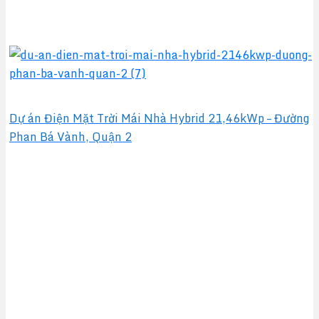
Dự án Điện Mặt Trời Mái Nhà Hybrid 21,46kWp – Đường
Phan Bá Vành, Quận 2