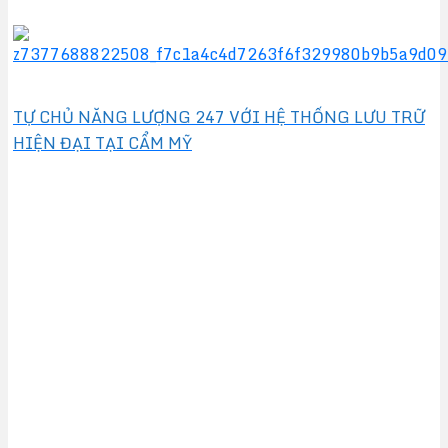
TỰ CHỦ NĂNG LƯỢNG 247 VỚI HỆ THỐNG LƯU TRỮ
HIỆN ĐẠI TẠI CẨM MỸ