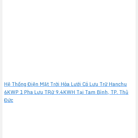
Hệ Thống Điện Mặt Trời Hòa Lưới Có Lưu Trữ Hanchu
6KWP 1 Pha Lưu TRữ 9.4KWH Tại Tam Bình, TP. Thủ
Đức