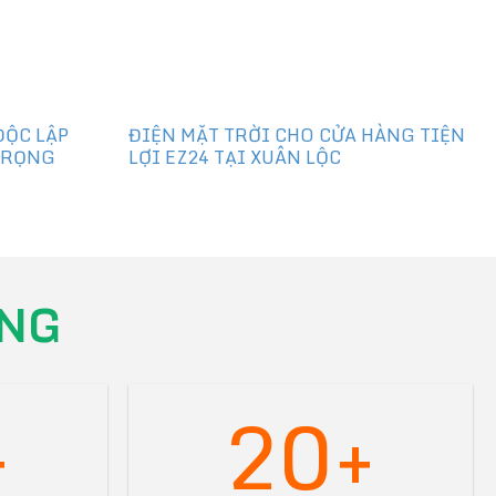
ĐỘC LẬP
ĐIỆN MẶT TRỜI CHO CỬA HÀNG TIỆN
TRỌNG
LỢI EZ24 TẠI XUÂN LỘC
NG
+
20+