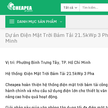
Chuyển
Tìm
đến
kiếm:
nội
dung
DANH MỤC SẢN PHẨM
Dự án Điện Mặt Trời Bám Tải 21.5kWp 3 Ph
Minh
Vị trí: Phường Bình Trưng Tây, TP. Hồ Chí Minh
Hệ thống: Điện Mặt Trời Bám Tải 21.5kWp 3 Pha
Cheapea hoàn thiện hệ thống điện mặt trời bám tải công
hành chính và nhu cầu sử dụng điện lớn cho thiết bị văn
nâng cao hiệu quả hoạt động.
Giải pháp này giúp văn phòng tận dụng tối đa điện mặt tr