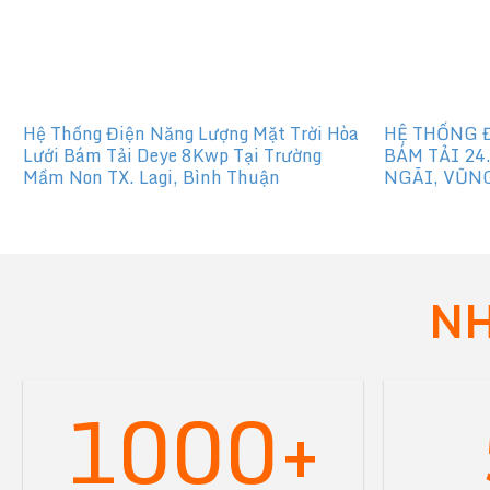
Hệ Thống Điện Năng Lượng Mặt Trời Hòa
HỆ THỐNG 
Lưới Bám Tải Deye 8Kwp Tại Trường
BÁM TẢI 24
Mầm Non TX. Lagi, Bình Thuận
NGÃI, VŨN
NH
1000+