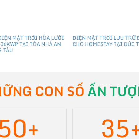
ĐIỆN MẶT TRỜI HÒA LƯỚI
ĐIỆN MẶT TRỜI LƯU TRỮ 
.36KWP TẠI TÒA NHÀ AN
CHO HOMESTAY TẠI ĐỨC 
G TÀU
ỮNG CON SỐ
ẤN TƯỢ
50+
35