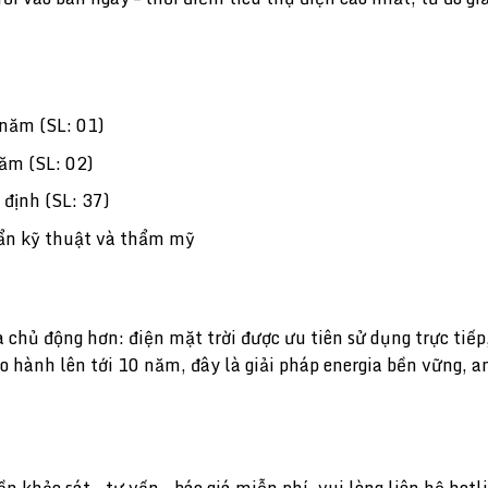
 năm (SL: 01)
ăm (SL: 02)
định (SL: 37)
uẩn kỹ thuật và thẩm mỹ
hủ động hơn: điện mặt trời được ưu tiên sử dụng trực tiếp,
ảo hành lên tới 10 năm, đây là giải pháp energia bền vững, a
n khảo sát – tư vấn – báo giá miễn phí, vui lòng liên hệ ho