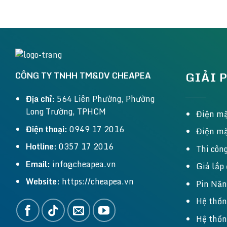
GIẢI 
CÔNG TY TNHH TM&DV CHEAPEA
Địa chỉ:
564 Liên Phường, Phường
Long Trường, TPHCM
Điện mặ
Điện thoại:
0949 17 2016
Điện mặ
Hotline:
0357 17 2016
Thi công
Email:
info@cheapea.vn
Giá lắp
Website:
https://cheapea.vn
Pin Năn
Hệ thốn
Hệ thố