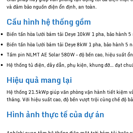
và đảm bảo nguồn điện ổn định, an toàn.
Cấu hình hệ thống gồm
Biến tần hòa lưới bám tải Deye 10kW 1 pha, bảo hành 5
Biến tần hòa lưới bám tải Deye 8kW 1 pha, bảo hành 5 n
Tấm pin NLMT AE Solar 580W – độ bền cao, hiệu suất ổn 
Hệ thống tủ điện, dây dẫn, phụ kiện, khung đỡ… đạt ch
Hiệu quả mang lại
Hệ thống 21.5kWp giúp văn phòng vận hành tiết kiệm và c
tháng. Với hiệu suất cao, độ bền vượt trội cùng chế độ b
Hình ảnh thực tế của dự án
Anh/chị quan tâm hệ thống điện mặt trời bám tải hoặc cầ