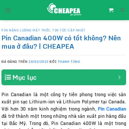
Chuyển
đến
nội
dung
PIN NĂNG LƯỢNG MẶT TRỜI
,
TIN TỨC CẬP NHẬT
Pin Canadian 400W có tốt không? Nên
mua ở đâu? | CHEAPEA
ĐÃ ĐĂNG TRÊN
20/02/2023
BỞI
THANH TÙNG
Mục lục
Pin Canadian là một công ty tiên phong trong việc sản
xuất pin sạc Lithium-ion và Lithium Polymer tại Canada.
Với hơn 30 năm kinh nghiệm trong ngành,
Pin Canadian
đã trở thành một trong những nhà sản xuất pin hàng đầu
tại Bắc Mỹ. Trong đó, Pin Canadian 400W là một trong