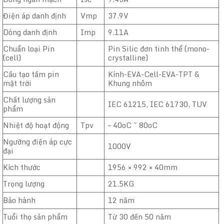
Điện áp danh định
Vmp
37.9V
Dòng danh định
Imp
9.11A
Chuẩn loại Pin
Pin Silic đơn tinh thể (mono-
(cell)
crystalline)
Cấu tạo tấm pin
Kính-EVA-Cell-EVA-TPT &
mặt trời
Khung nhôm
Chất lượng sản
IEC 61215, IEC 61730, TUV
phẩm
Nhiệt độ hoạt động
Tpv
– 40oC ~ 80oC
Ngưỡng điện áp cực
1000V
đại
Kích thước
1956 × 992 × 40mm
Trọng lượng
21.5KG
Bảo hành
12 năm
Tuổi thọ sản phẩm
Từ 30 đến 50 năm