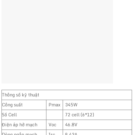
Thông số kỹ thuật
Công suất
Pmax
345W
Số Cell
72 cell (6*12)
Điện áp hở mạch
Voc
46.8V
Dòng ngắn mạch
Isc
9.43A