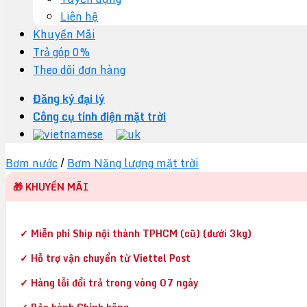
Liên hệ
Khuyến Mãi
Trả góp 0%
Theo dõi đơn hàng
Đăng ký đại lý
Công cụ tính điện mặt trời
Bơm nước
/
Bơm Năng lượng mặt trời
🎁 KHUYẾN MÃI
✓ Miễn phí Ship nội thành TPHCM (cũ) (dưới 3kg)
✓ Hỗ trợ vận chuyển từ Viettel Post
✓ Hàng lỗi đổi trả trong vòng 07 ngày