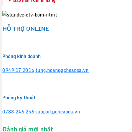
✓ Bảo hành Chính hãng
HỖ TRỢ ONLINE
Phòng kinh doanh
0949 17 2016
tung.hoang@cheapea.vn
Phòng kỹ thuật
0788 246 256
support@cheapea.vn
Đánh giá mới nhất