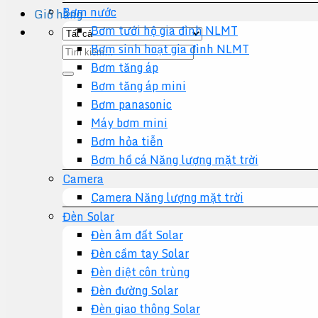
Bơm nước
Giỏ hàng
Bơm tưới hộ gia đình NLMT
Bơm sinh hoạt gia đình NLMT
Tìm
Bơm tăng áp
kiếm:
Bơm tăng áp mini
Bơm panasonic
Máy bơm mini
Bơm hỏa tiễn
Bơm hồ cá Năng lượng mặt trời
Camera
Camera Năng lượng mặt trời
Đèn Solar
Đèn âm đất Solar
Đèn cầm tay Solar
Đèn diệt côn trùng
Đèn đường Solar
Đèn giao thông Solar