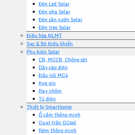
Đèn Led Solar
Đèn pha Solar
Đèn sân vườn Solar
Đèn treo Solar
Điều hòa NLMT
Sạc & Bộ Điều khiển
Phụ kiện Solar
CB, MCCB, Chống sét
Dây cáp điện
Đầu nối MC4
Kẹp pin
Ray nhôm
Tủ điện
Thiết bị Smarthome
Ổ cắm thông minh
Quạt trần GCool
Rèm thông minh