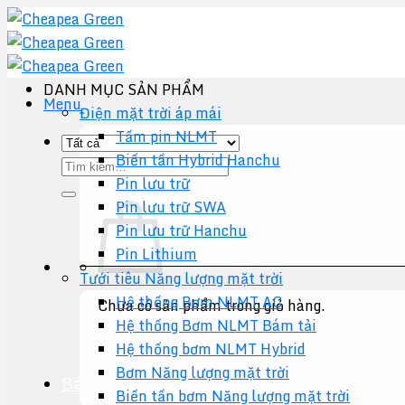
Chuyển
đến
nội
dung
DANH MỤC SẢN PHẨM
Menu
Điện mặt trời áp mái
Tấm pin NLMT
Biến tần Hybrid Hanchu
Tìm
Pin lưu trữ
kiếm:
Pin lưu trữ SWA
Pin lưu trữ Hanchu
Pin Lithium
Tưới tiêu Năng lượng mặt trời
Hệ thống Bơm NLMT AC
Chưa có sản phẩm trong giỏ hàng.
Hệ thống Bơm NLMT Bám tải
Quay trở lại cửa hàng
Hệ thống bơm NLMT Hybrid
Bơm Năng lượng mặt trời
Báo giá +
Biến tần bơm Năng lượng mặt trời