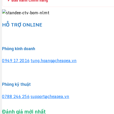
✓ Bảo hành Chính hãng
HỖ TRỢ ONLINE
Phòng kinh doanh
0949 17 2016
tung.hoang@cheapea.vn
Phòng kỹ thuật
0788 246 256
support@cheapea.vn
Đánh giá mới nhất