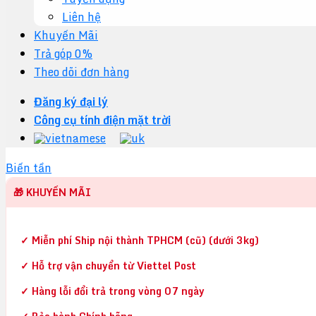
Liên hệ
Khuyến Mãi
Trả góp 0%
Theo dõi đơn hàng
Đăng ký đại lý
Công cụ tính điện mặt trời
Biến tần
🎁 KHUYẾN MÃI
✓ Miễn phí Ship nội thành TPHCM (cũ) (dưới 3kg)
✓ Hỗ trợ vận chuyển từ Viettel Post
✓ Hàng lỗi đổi trả trong vòng 07 ngày