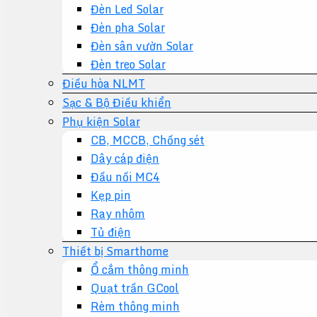
Đèn Led Solar
Đèn pha Solar
Đèn sân vườn Solar
Đèn treo Solar
Điều hòa NLMT
Sạc & Bộ Điều khiển
Phụ kiện Solar
CB, MCCB, Chống sét
Dây cáp điện
Đầu nối MC4
Kẹp pin
Ray nhôm
Tủ điện
Thiết bị Smarthome
Ổ cắm thông minh
Quạt trần GCool
Rèm thông minh