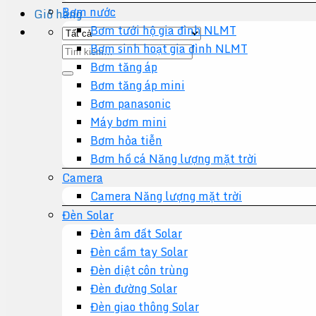
Bơm nước
Giỏ hàng
Bơm tưới hộ gia đình NLMT
Bơm sinh hoạt gia đình NLMT
Tìm
Bơm tăng áp
kiếm:
Bơm tăng áp mini
Bơm panasonic
Máy bơm mini
Bơm hỏa tiễn
Bơm hồ cá Năng lượng mặt trời
Camera
Camera Năng lượng mặt trời
Đèn Solar
Đèn âm đất Solar
Đèn cầm tay Solar
Đèn diệt côn trùng
Đèn đường Solar
Đèn giao thông Solar