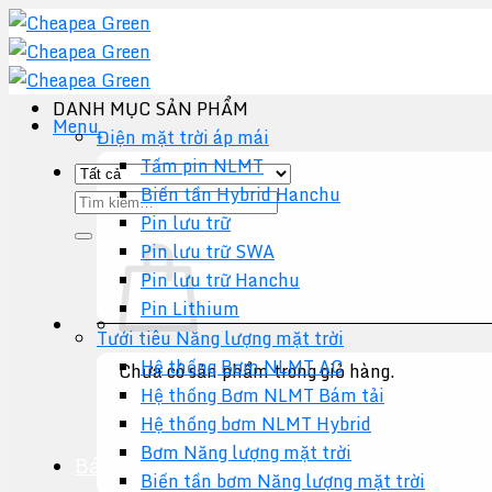
Chuyển
đến
nội
dung
DANH MỤC SẢN PHẨM
Menu
Điện mặt trời áp mái
Tấm pin NLMT
Biến tần Hybrid Hanchu
Tìm
Pin lưu trữ
kiếm:
Pin lưu trữ SWA
Pin lưu trữ Hanchu
Pin Lithium
Tưới tiêu Năng lượng mặt trời
Hệ thống Bơm NLMT AC
Chưa có sản phẩm trong giỏ hàng.
Hệ thống Bơm NLMT Bám tải
Quay trở lại cửa hàng
Hệ thống bơm NLMT Hybrid
Bơm Năng lượng mặt trời
Báo giá +
Biến tần bơm Năng lượng mặt trời