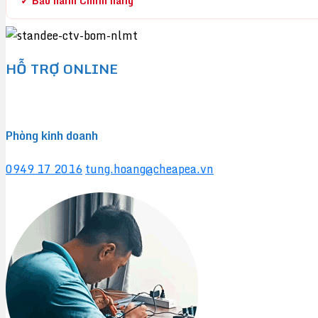
✓ Bảo hành Chính hãng
HỖ TRỢ ONLINE
Phòng kinh doanh
0949 17 2016
tung.hoang@cheapea.vn