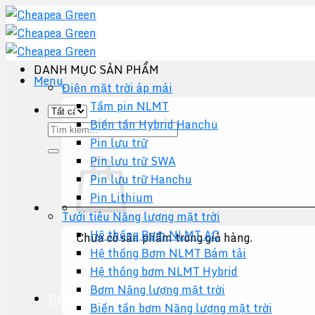
Chuyển
đến
nội
dung
DANH MỤC SẢN PHẨM
Menu
Điện mặt trời áp mái
Tấm pin NLMT
Biến tần Hybrid Hanchu
Tìm
Pin lưu trữ
kiếm:
Pin lưu trữ SWA
Pin lưu trữ Hanchu
Pin Lithium
Tưới tiêu Năng lượng mặt trời
Hệ thống Bơm NLMT AC
Chưa có sản phẩm trong giỏ hàng.
Hệ thống Bơm NLMT Bám tải
Quay trở lại cửa hàng
Hệ thống bơm NLMT Hybrid
Bơm Năng lượng mặt trời
Báo giá +
Biến tần bơm Năng lượng mặt trời