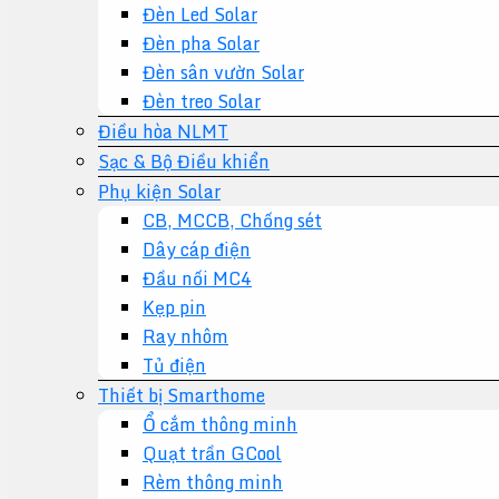
Đèn Led Solar
Đèn pha Solar
Đèn sân vườn Solar
Đèn treo Solar
Điều hòa NLMT
Sạc & Bộ Điều khiển
Phụ kiện Solar
CB, MCCB, Chống sét
Dây cáp điện
Đầu nối MC4
Kẹp pin
Ray nhôm
Tủ điện
Thiết bị Smarthome
Ổ cắm thông minh
Quạt trần GCool
Rèm thông minh