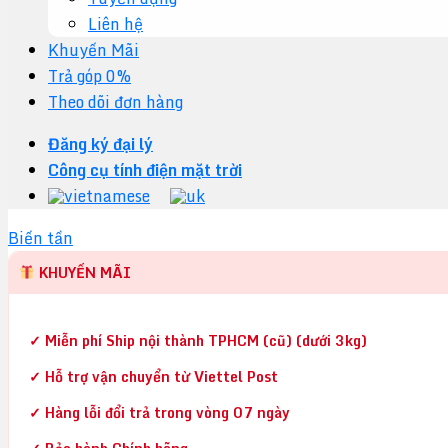
Liên hệ
Khuyến Mãi
Trả góp 0%
Theo dõi đơn hàng
Đăng ký đại lý
Công cụ tính điện mặt trời
Biến tần
KHUYẾN MÃI
✓ Miễn phí Ship nội thành TPHCM (cũ) (dưới 3kg)
✓ Hỗ trợ vận chuyển từ Viettel Post
✓ Hàng lỗi đổi trả trong vòng 07 ngày