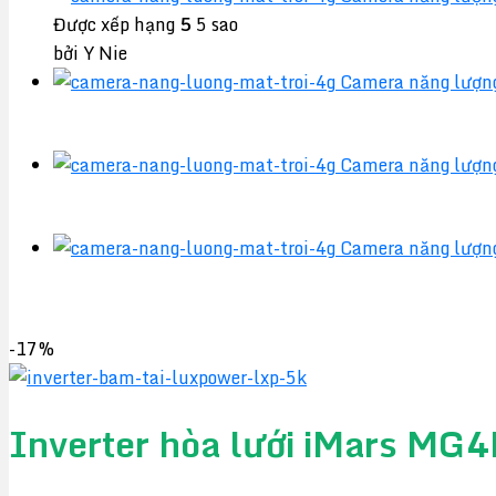
Được xếp hạng
5
5 sao
bởi Y Nie
Camera năng lượn
Camera năng lượn
Camera năng lượn
-17%
Inverter hòa lưới iMars M