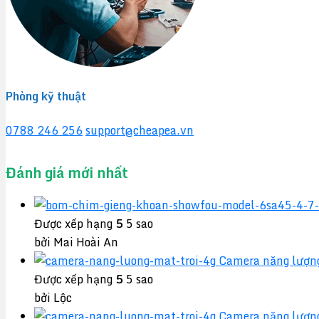
Phòng kỹ thuật
0788 246 256
support@cheapea.vn
Đánh giá mới nhất
Được xếp hạng
5
5 sao
bởi Mai Hoài An
Camera năng lượn
Được xếp hạng
5
5 sao
bởi Lộc
Camera năng lượn