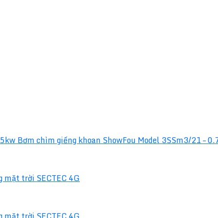
Bơm chìm giếng khoan ShowFou Model 3SSm3/21 – 0
g mặt trời SECTEC 4G
g mặt trời SECTEC 4G