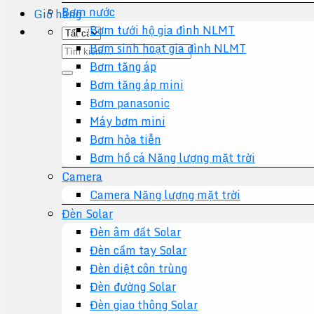
Bơm nước
Giỏ hàng
Bơm tưới hộ gia đình NLMT
Bơm sinh hoạt gia đình NLMT
Tìm
Bơm tăng áp
kiếm:
Bơm tăng áp mini
Bơm panasonic
Máy bơm mini
Bơm hỏa tiễn
Bơm hồ cá Năng lượng mặt trời
Camera
Camera Năng lượng mặt trời
Đèn Solar
Đèn âm đất Solar
Đèn cầm tay Solar
Đèn diệt côn trùng
Đèn đường Solar
Đèn giao thông Solar