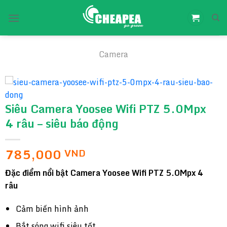
Chuyển
đến
nội
dung
Camera
Siêu Camera Yoosee Wifi PTZ 5.0Mpx
4 râu – siêu báo động
785,000
VND
Đặc điểm nổi bật Camera Yoosee Wifi PTZ 5.0Mpx 4
râu
Cảm biến hình ảnh
Bắt sóng wifi siêu tốt