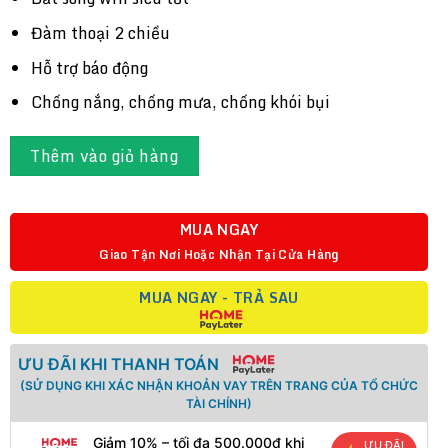
Đàm thoại 2 chiều
Hỗ trợ báo động
Chống nắng, chống mưa, chống khói bụi
Thêm vào giỏ hàng
MUA NGAY
Giao Tận Nơi Hoặc Nhận Tại Cửa Hàng
MUA NGAY - TRẢ SAU
ƯU ĐÃI KHI THANH TOÁN
(SỬ DỤNG KHI XÁC NHẬN KHOẢN VAY TRÊN TRANG CỦA TỔ CHỨC
TÀI CHÍNH)
Giảm 10% – tối đa 500.000đ khi
ƯU ĐÃI