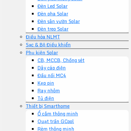
Đèn Led Solar
Đèn pha Solar
Đèn sân vườn Solar
Đèn treo Solar
Điều hòa NLMT
Sạc & Bộ Điều khiển
Phụ kiện Solar
CB, MCCB, Chống sét
Dây cáp điện
Đầu nối MC4
Kẹp pin
Ray nhôm
Tủ điện
Thiết bị Smarthome
Ổ cắm thông minh
Quạt trần GCool
Rèm thông minh