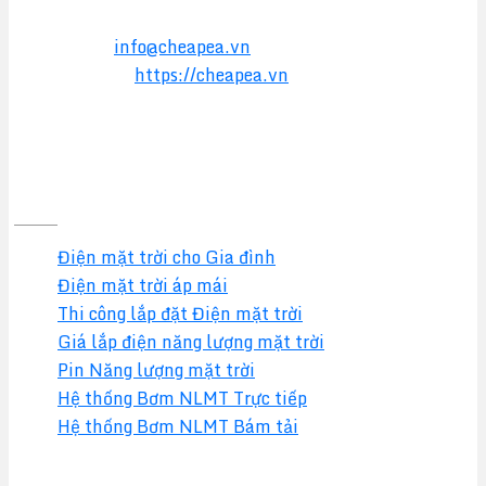
Hotline:
0357 17 2016
Email:
info@cheapea.vn
Website:
https://cheapea.vn
GIẢI PHÁP
Điện mặt trời cho Gia đình
Điện mặt trời áp mái
Thi công lắp đặt Điện mặt trời
Giá lắp điện năng lượng mặt trời
Pin Năng lượng mặt trời
Hệ thống Bơm NLMT Trực tiếp
Hệ thống Bơm NLMT Bám tải