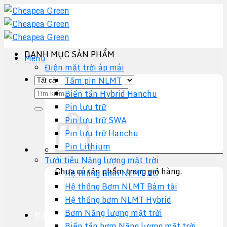
Chuyển
đến
nội
dung
DANH MỤC SẢN PHẨM
Menu
Điện mặt trời áp mái
Tấm pin NLMT
Tìm
Biến tần Hybrid Hanchu
kiếm:
Pin lưu trữ
Pin lưu trữ SWA
Pin lưu trữ Hanchu
Pin Lithium
Tưới tiêu Năng lượng mặt trời
Chưa có sản phẩm trong giỏ hàng.
Hệ thống Bơm NLMT AC
Hệ thống Bơm NLMT Bám tải
Quay trở lại cửa hàng
Hệ thống bơm NLMT Hybrid
Bơm Năng lượng mặt trời
Báo giá +
Biến tần bơm Năng lượng mặt trời