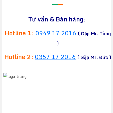
—
—
Tư vấn & Bán hàng:
Hotline 1:
0949 17 2016
( Gặp Mr. Tùng
)
Hotline 2:
0357 17 2016
( Gặp Mr. Đức )
CÔNG TY TNHH TM&DV CHEAPEA
Địa chỉ:
564 Liên Phường, Phường Long Trường,
TPHCM
Điện thoại:
0949 17 2016