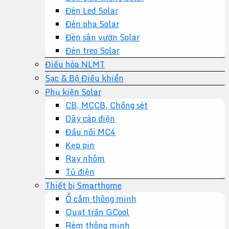
Đèn Led Solar
Đèn pha Solar
Đèn sân vườn Solar
Đèn treo Solar
Điều hòa NLMT
Sạc & Bộ Điều khiển
Phụ kiện Solar
CB, MCCB, Chống sét
Dây cáp điện
Đầu nối MC4
Kẹp pin
Ray nhôm
Tủ điện
Thiết bị Smarthome
Ổ cắm thông minh
Quạt trần GCool
Rèm thông minh