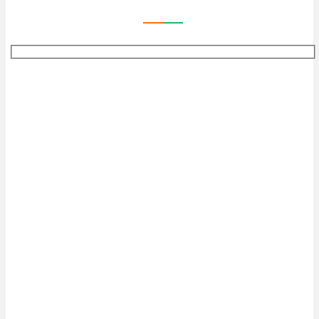
——
——