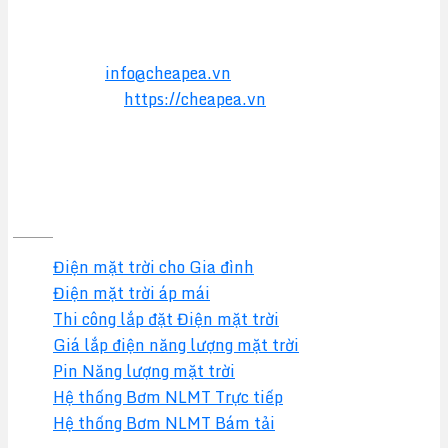
Điện thoại:
0949 17 2016
Hotline:
0357 17 2016
Email:
info@cheapea.vn
Website:
https://cheapea.vn
GIẢI PHÁP
Điện mặt trời cho Gia đình
Điện mặt trời áp mái
Thi công lắp đặt Điện mặt trời
Giá lắp điện năng lượng mặt trời
Pin Năng lượng mặt trời
Hệ thống Bơm NLMT Trực tiếp
Hệ thống Bơm NLMT Bám tải