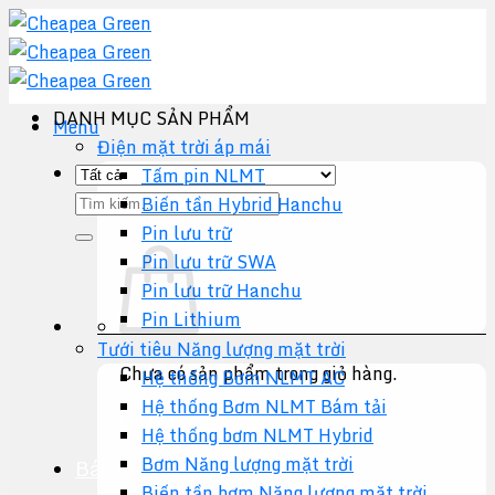
Chuyển
đến
nội
dung
DANH MỤC SẢN PHẨM
Menu
Điện mặt trời áp mái
Tấm pin NLMT
Tìm
Biến tần Hybrid Hanchu
kiếm:
Pin lưu trữ
Pin lưu trữ SWA
Pin lưu trữ Hanchu
Pin Lithium
Tưới tiêu Năng lượng mặt trời
Chưa có sản phẩm trong giỏ hàng.
Hệ thống Bơm NLMT AC
Hệ thống Bơm NLMT Bám tải
Quay trở lại cửa hàng
Hệ thống bơm NLMT Hybrid
Bơm Năng lượng mặt trời
Báo giá +
Biến tần bơm Năng lượng mặt trời