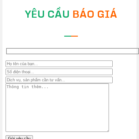
YÊU CẦU
BÁO GIÁ
—
—