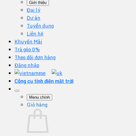
Giới thiệu
Đại lý
Dự án
Tuyển dụng
Liên hệ
Khuyến Mãi
Trả góp 0%
Theo dõi đơn hàng
Đăng nhập
Công cụ tính điện mặt trời
Menu chính
Giỏ hàng