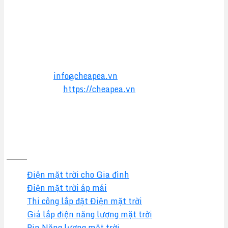
CÔNG TY TNHH TM&DV CHEAPEA
Địa chỉ:
564 Liên Phường, Phường Long Trường,
TPHCM
Điện thoại:
0949 17 2016
Hotline:
0357 17 2016
Email:
info@cheapea.vn
Website:
https://cheapea.vn
GIẢI PHÁP
Điện mặt trời cho Gia đình
Điện mặt trời áp mái
Thi công lắp đặt Điện mặt trời
Giá lắp điện năng lượng mặt trời
Pin Năng lượng mặt trời