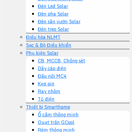
Đèn Led Solar
Đèn pha Solar
Đèn sân vườn Solar
Đèn treo Solar
Điều hòa NLMT
Sạc & Bộ Điều khiển
Phụ kiện Solar
CB, MCCB, Chống sét
Dây cáp điện
Đầu nối MC4
Kẹp pin
Ray nhôm
Tủ điện
Thiết bị Smarthome
Ổ cắm thông minh
Quạt trần GCool
Rèm thông minh