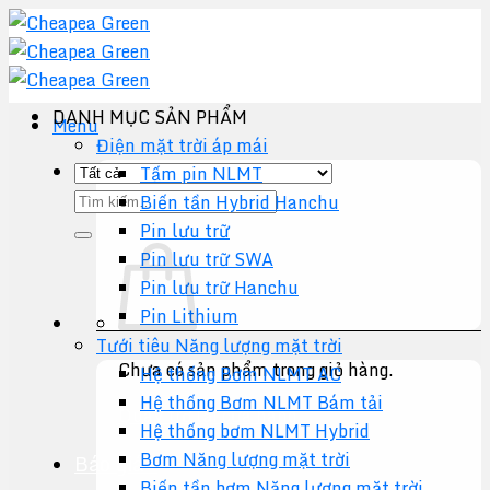
Chuyển
đến
nội
dung
DANH MỤC SẢN PHẨM
Menu
Điện mặt trời áp mái
Tấm pin NLMT
Tìm
Biến tần Hybrid Hanchu
kiếm:
Pin lưu trữ
Pin lưu trữ SWA
Pin lưu trữ Hanchu
Pin Lithium
Tưới tiêu Năng lượng mặt trời
Chưa có sản phẩm trong giỏ hàng.
Hệ thống Bơm NLMT AC
Hệ thống Bơm NLMT Bám tải
Quay trở lại cửa hàng
Hệ thống bơm NLMT Hybrid
Bơm Năng lượng mặt trời
Báo giá +
Biến tần bơm Năng lượng mặt trời