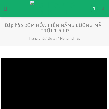
Chuyển
đến
nội
dung
Đập hộp BƠM HỎA TIỄN NĂNG LƯỢNG MẶT
TRỜI 1.5 HP
Trang chủ
/
Dự án
/
Nông nghiệp