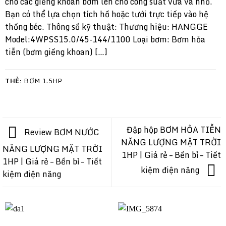
cho các giếng khoan bơm lên cho công suất vừa và nhỏ.
Bạn có thể lựa chọn tích hồ hoặc tưới trực tiếp vào hệ
thống béc. Thông số kỹ thuật: Thương hiệu: HANGGE
Model:4WPSS15.0/45-144/1100 Loại bơm: Bơm hỏa
tiễn (bơm giếng khoan) […]
THẺ:
BƠM 1.5HP
Đập hộp BƠM HỎA TIỄN
Review BƠM NƯỚC
NĂNG LƯỢNG MẶT TRỜI
NĂNG LƯỢNG MẶT TRỜI
1HP | Giá rẻ – Bền bỉ – Tiết
1HP | Giá rẻ – Bền bỉ – Tiết
kiệm điện năng
kiệm điện năng