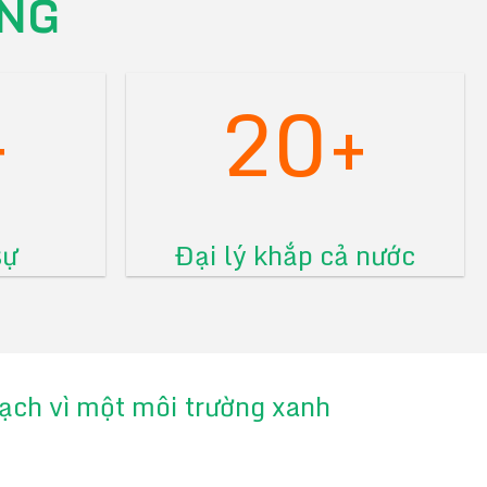
NG
+
20+
sự
Đại lý khắp cả nước
 sạch vì một môi trường xanh