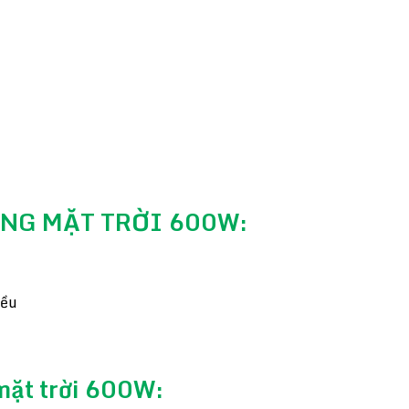
ỢNG MẶT TRỜI 600W:
iều
mặt trời 600W: