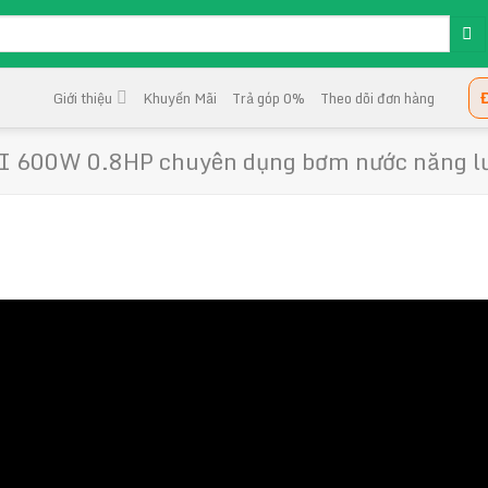
Đ
Giới thiệu
Khuyến Mãi
Trả góp 0%
Theo dõi đơn hàng
00W 0.8HP chuyên dụng bơm nước năng lượ