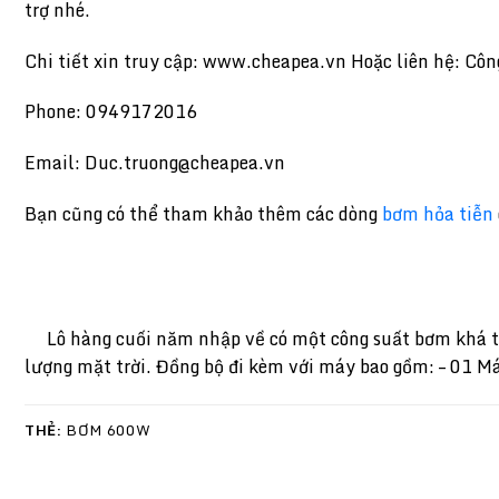
trợ nhé.
Chi tiết xin truy cập: www.cheapea.vn Hoặc liên hệ: 
Phone: 0949172016
Email: Duc.truong@cheapea.vn
Bạn cũng có thể tham khảo thêm các dòng
bơm hỏa tiễn
Lô hàng cuối năm nhập về có một công suất bơm khá thú
lượng mặt trời. Đồng bộ đi kèm với máy bao gồm: – 01 M
THẺ:
BƠM 600W