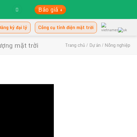
Báo giá +
ăng ký đại lý
Công cụ tính điện mặt trời
ng mặt trời
Trang chủ
/
Dự án
/
Nông nghiệp