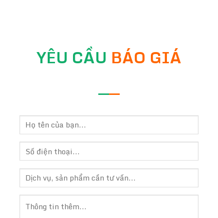
YÊU CẦU
BÁO GIÁ
—
—