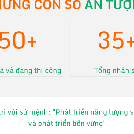
ỮNG CON SỐ
ẤN TƯỢ
50+
35
 và đang thi công
Tổng nhân 
trì với sứ mệnh: "Phát triển năng lượng
và phát triển bền vững"