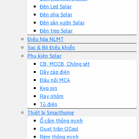
Đèn Led Solar
Đèn pha Solar
Đèn sân vườn Solar
Đèn treo Solar
Điều hòa NLMT
Sạc & Bộ Điều khiển
Phụ kiện Solar
CB, MCCB, Chống sét
Dây cáp điện
Đầu nối MC4
Kẹp pin
Ray nhôm
Tủ điện
Thiết bị Smarthome
Ổ cắm thông minh
Quạt trần GCool
Rèm thông minh