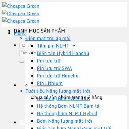
Chuyển
đến
nội
dung
DANH MỤC SẢN PHẨM
Menu
Điện mặt trời áp mái
Tấm pin NLMT
Tìm
Biến tần Hybrid Hanchu
kiếm:
Pin lưu trữ
Pin lưu trữ SWA
Pin lưu trữ Hanchu
Pin Lithium
Tưới tiêu Năng lượng mặt trời
Chưa có sản phẩm trong giỏ hàng.
Hệ thống Bơm NLMT AC
Hệ thống Bơm NLMT Bám tải
Quay trở lại cửa hàng
Hệ thống bơm NLMT Hybrid
Bơm Năng lượng mặt trời
Báo giá +
Biến tần bơm Năng lượng mặt trời