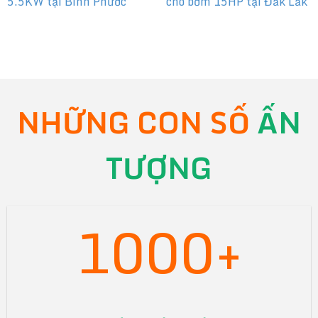
5.5KW tại Bình Phước
cho bơm 15HP tại Đắk Lắk
NHỮNG CON SỐ
ẤN
TƯỢNG
1000+