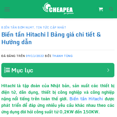
Chuyển
đến
nội
dung
BIẾN TẦN BƠM NLMT
,
TIN TỨC CẬP NHẬT
Biến tần Hitachi | Bảng giá chi tiết &
Hướng dẫn
ĐÃ ĐĂNG TRÊN
09/11/2022
BỞI
THANH TÙNG
Mục lục
Hitachi là tập đoàn của Nhật bản, sản xuất các thiết bị
điện tử, dân dụng, thiết bị công nghiệp và công nghiệp
nặng nổi tiếng trên toàn thế giới.
Biến tần Hitachi
được
phát triển để đáp ứng nhiều yêu cầu khác nhau theo các
ứng dụng đòi hỏi công suất từ 0,2KW đến 150KW.