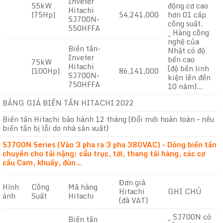
Inveter
55kW
động cơ cao
Hitachi
[75Hp]
54,241,000
hơn 01 cấp
SJ700N-
công suất.
550HFFA
_ Hàng công
nghệ của
Biến tần-
Nhật có độ
Inveter
bền cao
75kW
Hitachi
(độ bền linh
[100Hp]
86,141,000
SJ700N-
kiện lên đến
750HFFA
10 năm)…
BẢNG GIÁ BIẾN TẦN HITACHI 2022
Biến tần Hitachi bảo hành 12 tháng (Đổi mới hoàn toàn – nếu
biến tần bị lỗi do nhà sản xuất)
SJ700N Series (Vào 3 pha ra 3 pha 380VAC) – Dòng biến tần
chuyên cho tải nặng: cẩu trục, tời, thang tải hàng, các cơ
cấu Cam, khuấy, đùn…
Đơn giá
Hình
Công
Mã hàng
Hitachi
GHI CHÚ
ảnh
Suất
Hitachi
(đã VAT)
_ SJ700N có
Biến tần