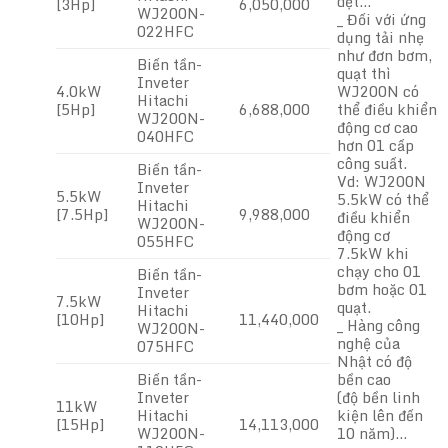
dệt…
[3Hp]
6,050,000
WJ200N-
_ Đối với ứng
022HFC
dụng tải nhẹ
như đơn bơm,
Biến tần-
quạt thì
Inveter
4.0kW
WJ200N có
Hitachi
[5Hp]
6,688,000
thể điều khiển
WJ200N-
động cơ cao
040HFC
hơn 01 cấp
công suất.
Biến tần-
Vd: WJ200N
Inveter
5.5kW
5.5kW có thể
Hitachi
[7.5Hp]
9,988,000
điều khiển
WJ200N-
động cơ
055HFC
7.5kW khi
chạy cho 01
Biến tần-
bơm hoặc 01
Inveter
7.5kW
quạt.
Hitachi
[10Hp]
11,440,000
_ Hàng công
WJ200N-
nghệ của
075HFC
Nhật có độ
Biến tần-
bền cao
Inveter
(độ bền linh
11kW
Hitachi
kiện lên đến
[15Hp]
14,113,000
WJ200N-
10 năm)…