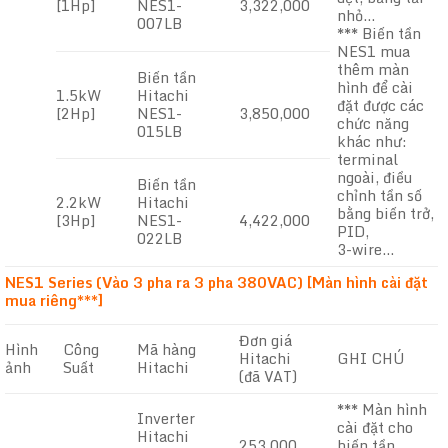
[1Hp]
NES1-
3,322,000
nhỏ…
007LB
*** Biến tần
NES1 mua
thêm màn
Biến tần
hình để cài
1.5kW
Hitachi
đặt được các
[2Hp]
NES1-
3,850,000
chức năng
015LB
khác như:
terminal
ngoài, điều
Biến tần
chỉnh tần số
2.2kW
Hitachi
bằng biến trở,
[3Hp]
NES1-
4,422,000
PID,
022LB
3-wire…
NES1 Series (Vào 3 pha ra 3 pha 380VAC) [Màn hình cài đặt
mua riêng***]
Đơn giá
Hình
Công
Mã hàng
Hitachi
GHI CHÚ
ảnh
Suất
Hitachi
(đã VAT)
*** Màn hình
Inverter
cài đặt cho
Hitachi
253,000
biến tần