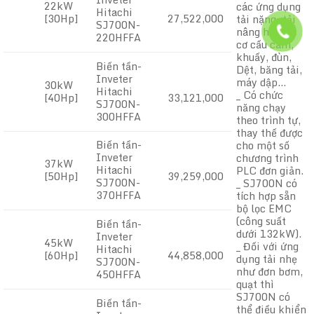
22kW
các ứng dụng
Hitachi
[30Hp]
27,522,000
tải nặng: tải
SJ700N-
nâng hạ, các
220HFFA
cơ cấu cam,
khuấy, đùn,
Biến tần-
Dệt, băng tải,
Inveter
máy dập…
30kW
Hitachi
_ Có chức
[40Hp]
33,121,000
SJ700N-
năng chạy
300HFFA
theo trình tự,
thay thế được
Biến tần-
cho một số
Inveter
chương trình
37kW
Hitachi
PLC đơn giản.
[50Hp]
39,259,000
SJ700N-
_ SJ700N có
370HFFA
tích hợp sẵn
bộ lọc EMC
(công suất
Biến tần-
dưới 132kW).
Inveter
45kW
_ Đối với ứng
Hitachi
[60Hp]
44,858,000
dụng tải nhẹ
SJ700N-
như đơn bơm,
450HFFA
quạt thì
SJ700N có
Biến tần-
thể điều khiển