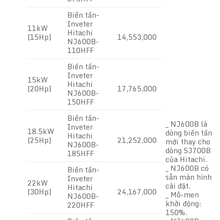
Biến tần-
Inveter
11kW
Hitachi
[15Hp]
14,553,000
NJ600B-
110HFF
Biến tần-
Inveter
15kW
Hitachi
[20Hp]
17,765,000
NJ600B-
150HFF
Biến tần-
_ NJ600B là
Inveter
18.5kW
dòng biến tần
Hitachi
[25Hp]
21,252,000
mới thay cho
NJ600B-
dòng SJ700B
185HFF
của Hitachi.
_ NJ600B có
Biến tần-
sẵn màn hình
Inveter
22kW
cài đặt.
Hitachi
[30Hp]
24,167,000
_ Mô-men
NJ600B-
khởi động:
220HFF
150%.