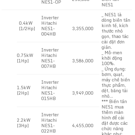
NES1-OP
NES1
_ NES1 là
Inverter
dòng biến tần
0.4kW
Hitachi
kinh tế, kích
[1/2Hp]
NES1-
3,355,000
thước nhỏ
004HB
gọn, thao tác
cài đặt đơn
giản.
Inverter
_ Mô-men
0.75kW
Hitachi
khởi động
[1Hp]
NES1-
3,586,000
100%.
007HB
_ Ứng dụng:
bơm, quạt,
máy chế biến
Inverter
thực phẩm,
1.5kW
Hitachi
dệt, băng tải
[2Hp]
NES1-
3,949,000
nhỏ…
015HB
*** Biến tần
NES1 mua
thêm màn
Inverter
hình để cài
2.2kW
Hitachi
đặt được các
[3Hp]
NES1-
4,455,000
chức năng
022HB
khác như: