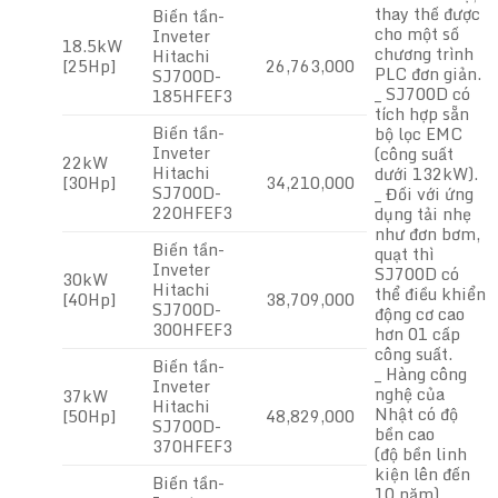
thay thế được
Biến tần-
cho một số
Inveter
18.5kW
chương trình
Hitachi
[25Hp]
26,763,000
PLC đơn giản.
SJ700D-
_ SJ700D có
185HFEF3
tích hợp sẵn
Biến tần-
bộ lọc EMC
Inveter
(công suất
22kW
Hitachi
dưới 132kW).
[30Hp]
34,210,000
SJ700D-
_ Đối với ứng
220HFEF3
dụng tải nhẹ
như đơn bơm,
Biến tần-
quạt thì
Inveter
SJ700D có
30kW
Hitachi
thể điều khiển
[40Hp]
38,709,000
SJ700D-
động cơ cao
300HFEF3
hơn 01 cấp
công suất.
Biến tần-
_ Hàng công
Inveter
nghệ của
37kW
Hitachi
Nhật có độ
[50Hp]
48,829,000
SJ700D-
bền cao
370HFEF3
(độ bền linh
kiện lên đến
Biến tần-
10 năm)…