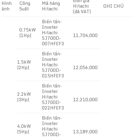
Đơn giá
Hình
Công
Mã hàng
Hitachi
GHI CHÚ
ảnh
Suất
Hitachi
(đã VAT)
Biến tần-
Inveter
0.75kW
Hitachi
[1Hp]
11,704,000
SJ700D-
007HFEF3
Biến tần-
Inveter
1.5kW
Hitachi
[2Hp]
12,056,000
SJ700D-
015HFEF3
Biến tần-
Inveter
2.2kW
Hitachi
[3Hp]
12,210,000
SJ700D-
022HFEF3
Biến tần-
Inveter
4.0kW
Hitachi
[5Hp]
13,189,000
SJ700D-