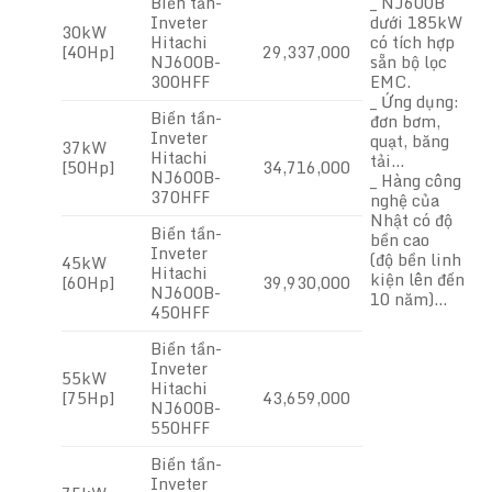
Biến tần-
_ NJ600B
Inveter
dưới 185kW
30kW
Hitachi
có tích hợp
[40Hp]
29,337,000
NJ600B-
sẵn bộ lọc
300HFF
EMC.
_ Ứng dụng:
Biến tần-
đơn bơm,
Inveter
quạt, băng
37kW
Hitachi
tải…
[50Hp]
34,716,000
NJ600B-
_ Hàng công
370HFF
nghệ của
Nhật có độ
Biến tần-
bền cao
Inveter
(độ bền linh
45kW
Hitachi
kiện lên đến
[60Hp]
39,930,000
NJ600B-
10 năm)…
450HFF
Biến tần-
Inveter
55kW
Hitachi
[75Hp]
43,659,000
NJ600B-
550HFF
Biến tần-
Inveter