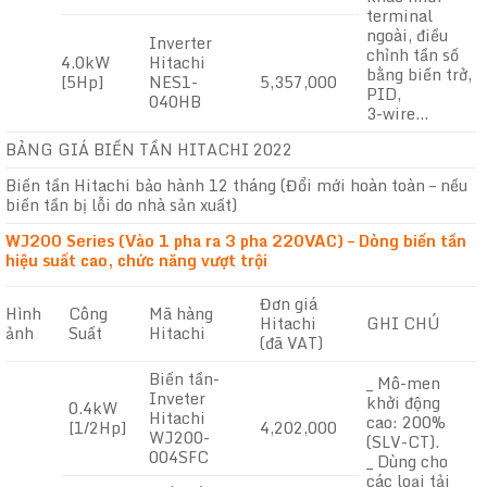
terminal
ngoài, điều
Inverter
chỉnh tần số
4.0kW
Hitachi
bằng biến trở,
[5Hp]
NES1-
5,357,000
PID,
040HB
3-wire…
BẢNG GIÁ BIẾN TẦN HITACHI 2022
Biến tần Hitachi bảo hành 12 tháng (Đổi mới hoàn toàn – nếu
biến tần bị lỗi do nhà sản xuất)
WJ200 Series (Vào 1 pha ra 3 pha 220VAC) – Dòng biến tần
hiệu suất cao, chức năng vượt trội
Đơn giá
Hình
Công
Mã hàng
Hitachi
GHI CHÚ
ảnh
Suất
Hitachi
(đã VAT)
Biến tần-
_ Mô-men
Inveter
khởi động
0.4kW
Hitachi
cao: 200%
[1/2Hp]
4,202,000
WJ200-
(SLV-CT).
004SFC
_ Dùng cho
các loại tải