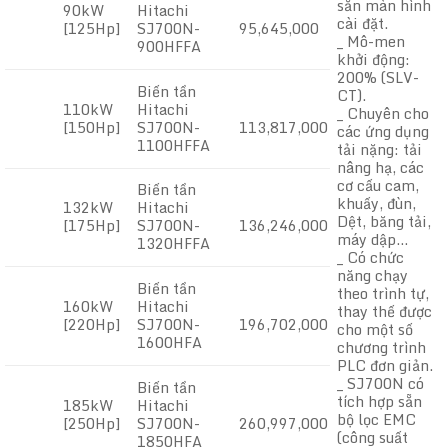
sẵn màn hình
90kW
Hitachi
cài đặt.
[125Hp]
SJ700N-
95,645,000
_ Mô-men
900HFFA
khởi động:
200% (SLV-
Biến tần
CT).
110kW
Hitachi
_ Chuyên cho
[150Hp]
SJ700N-
113,817,000
các ứng dụng
1100HFFA
tải nặng: tải
nâng hạ, các
cơ cấu cam,
Biến tần
khuấy, đùn,
132kW
Hitachi
Dệt, băng tải,
[175Hp]
SJ700N-
136,246,000
máy dập…
1320HFFA
_ Có chức
năng chạy
Biến tần
theo trình tự,
160kW
Hitachi
thay thế được
[220Hp]
SJ700N-
196,702,000
cho một số
1600HFA
chương trình
PLC đơn giản.
_ SJ700N có
Biến tần
tích hợp sẵn
185kW
Hitachi
bộ lọc EMC
[250Hp]
SJ700N-
260,997,000
(công suất
1850HFA