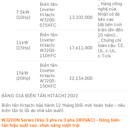
_ Hàng công
Biến tần-
nghệ của
Inveter
7.5kW
Nhật có độ
Hitachi
[10Hp]
13,332,000
bền cao
WJ200-
(độ bền linh
075HFC
kiện lên đến
Biến tần-
10 năm)…
Inveter
_ Chứng chỉ
11kW
Hitachi
toàn cầu: CE,
[15Hp]
17,611,000
WJ200-
UL, c-UL,
110HFC
c-Tick.
Biến tần-
Inveter
15kW
Hitachi
[20Hp]
22,154,000
WJ200-
150HFC
BẢNG GIÁ BIẾN TẦN HITACHI 2022
Biến tần Hitachi bảo hành 12 tháng (Đổi mới hoàn toàn – nếu
biến tần bị lỗi do nhà sản xuất)
WJ200N Series (Vào 3 pha ra 3 pha 380VAC) – Dòng biến
tần hiệu suất cao, chức năng vượt trội