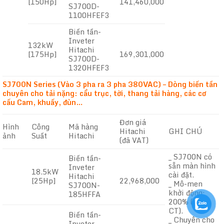
[150Hp]
141,460,000
SJ700D-
1100HFEF3
Biến tần-
Inveter
132kW
Hitachi
[175Hp]
169,301,000
SJ700D-
1320HFEF3
SJ700N Series (Vào 3 pha ra 3 pha 380VAC) – Dòng biến tần
chuyên cho tải nặng: cẩu trục, tời, thang tải hàng, các cơ
cấu Cam, khuấy, đùn…
Đơn giá
Hình
Công
Mã hàng
Hitachi
GHI CHÚ
ảnh
Suất
Hitachi
(đã VAT)
_ SJ700N có
Biến tần-
sẵn màn hình
Inveter
18.5kW
cài đặt.
Hitachi
[25Hp]
22,968,000
_ Mô-men
SJ700N-
khởi động:
185HFFA
200% (SLV-
CT).
Biến tần-
_ Chuyên cho
Inveter