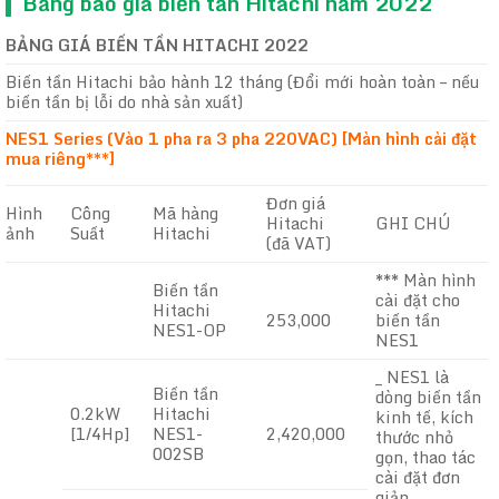
Bảng báo giá biến tần Hitachi năm 2022
BẢNG GIÁ BIẾN TẦN HITACHI 2022
Biến tần Hitachi bảo hành 12 tháng (Đổi mới hoàn toàn – nếu
biến tần bị lỗi do nhà sản xuất)
NES1 Series (Vào 1 pha ra 3 pha 220VAC) [Màn hình cài đặt
mua riêng***]
Đơn giá
Hình
Công
Mã hàng
Hitachi
GHI CHÚ
ảnh
Suất
Hitachi
(đã VAT)
*** Màn hình
Biến tần
cài đặt cho
Hitachi
253,000
biến tần
NES1-OP
NES1
_ NES1 là
Biến tần
dòng biến tần
0.2kW
Hitachi
kinh tế, kích
[1/4Hp]
NES1-
2,420,000
thước nhỏ
002SB
gọn, thao tác
cài đặt đơn
giản.