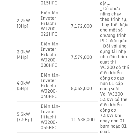
015HFC
dệt…
_ Có chức
Biến tần-
năng chạy
Inveter
theo trình tự,
2.2kW
Hitachi
thay thế được
[3Hp]
7,172,000
WJ200-
cho một số
022HFC
chương trình
PLC đơn giản.
Biến tần-
_ Đối với ứng
Inveter
dụng tải nhẹ
3.0kW
Hitachi
như đơn bơm,
[4Hp]
7,579,000
WJ200-
quạt thì
030HFC
WJ200 có thể
điều khiển
Biến tần-
động cơ cao
Inveter
4.0kW
hơn 01 cấp
Hitachi
[5Hp]
8,052,000
công suất.
WJ200-
Vd: WJ200
040HFC
5.5kW có thể
điều khiển
Biến tần-
động cơ
Inveter
5.5kW
7.5kW khi
Hitachi
[7.5Hp]
11,638,000
chạy cho 01
WJ200-
bơm hoặc 01
055HFC
quạt.