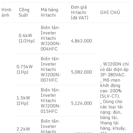
Đơn giá
Hình
Công
Mã hàng
Hitachi
GHI CHÚ
ảnh
Suất
Hitachi
(đã VAT)
Biến tần-
Inveter
0.4kW
Hitachi
[1/2Hp]
4,862,000
WJ200N-
004HFC
Biến tần-
Inveter
_ WJ200N chỉ
0.75kW
Hitachi
có dải điện áp
[1Hp]
5,082,000
WJ200N-
3P-380VAC.
007HFC
_ Mô-men
khởi động
Biến tần-
cao: 200%
Inveter
(SLV-CT).
1.5kW
Hitachi
_ Dùng cho
[2Hp]
5,126,000
WJ200N-
các loại tải
015HFC
nặng: đùn,
băng tải,
Biến tần-
thang tải
Inveter
hàng, khuấy,
2.2kW
Hitachi