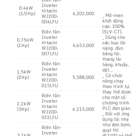
Inveter
0.4kW
Hitachi
[1/2Hp]
4,202,000
_ Mô-men
WJ200-
khởi động
004LFU
cao: 200%
Biến tần-
(SLV-CT).
Inveter
_ Dùng cho
0.75kW
Hitachi
các loại tải
[1Hp]
4,653,000
WJ200-
nặng: đùn,
007LFU
băng tải,
thang tải
Biến tần-
hàng, khuấy,
Inveter
dệt…
1.5kW
Hitachi
_ Có chức
[2Hp]
5,588,000
WJ200-
năng chạy
015LFU
theo trình tự,
thay thế được
Biến tần-
cho một số
Inveter
chương trình
2.2kW
Hitachi
PLC đơn giản.
[3Hp]
6,215,000
WJ200-
_ Đối với ứng
022LFU
dụng tải nhẹ
như đơn bơm,
Biến tần-
quạt thì
Inveter
3.7kW
WJ200 có thể