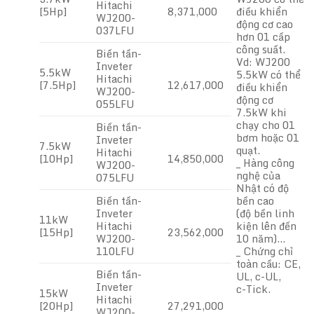
Hitachi
[5Hp]
8,371,000
điều khiển
WJ200-
động cơ cao
037LFU
hơn 01 cấp
công suất.
Biến tần-
Vd: WJ200
Inveter
5.5kW
5.5kW có thể
Hitachi
[7.5Hp]
12,617,000
điều khiển
WJ200-
động cơ
055LFU
7.5kW khi
chạy cho 01
Biến tần-
bơm hoặc 01
Inveter
7.5kW
quạt.
Hitachi
[10Hp]
14,850,000
_ Hàng công
WJ200-
nghệ của
075LFU
Nhật có độ
Biến tần-
bền cao
Inveter
(độ bền linh
11kW
Hitachi
kiện lên đến
[15Hp]
23,562,000
WJ200-
10 năm)…
110LFU
_ Chứng chỉ
toàn cầu: CE,
Biến tần-
UL, c-UL,
Inveter
c-Tick.
15kW
Hitachi
[20Hp]
27,291,000
WJ200-