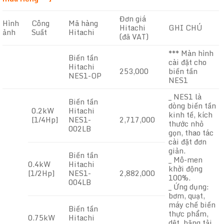
Đơn giá
Hình
Công
Mã hàng
Hitachi
GHI CHÚ
ảnh
Suất
Hitachi
(đã VAT)
*** Màn hình
Biến tần
cài đặt cho
Hitachi
253,000
biến tần
NES1-OP
NES1
_ NES1 là
Biến tần
dòng biến tần
0.2kW
Hitachi
kinh tế, kích
[1/4Hp]
NES1-
2,717,000
thước nhỏ
002LB
gọn, thao tác
cài đặt đơn
giản.
Biến tần
_ Mô-men
0.4kW
Hitachi
khởi động
[1/2Hp]
NES1-
2,882,000
100%.
004LB
_ Ứng dụng:
bơm, quạt,
máy chế biến
Biến tần
thực phẩm,
0.75kW
Hitachi
dệt, băng tải