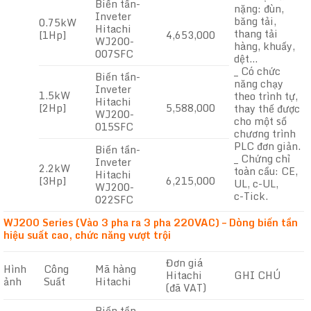
Biến tần-
nặng: đùn,
Inveter
băng tải,
0.75kW
Hitachi
thang tải
[1Hp]
4,653,000
WJ200-
hàng, khuấy,
007SFC
dệt…
_ Có chức
Biến tần-
năng chạy
Inveter
1.5kW
theo trình tự,
Hitachi
[2Hp]
5,588,000
thay thế được
WJ200-
cho một số
015SFC
chương trình
PLC đơn giản.
Biến tần-
_ Chứng chỉ
Inveter
2.2kW
toàn cầu: CE,
Hitachi
[3Hp]
6,215,000
UL, c-UL,
WJ200-
c-Tick.
022SFC
WJ200 Series (Vào 3 pha ra 3 pha 220VAC) – Dòng biến tần
hiệu suất cao, chức năng vượt trội
Đơn giá
Hình
Công
Mã hàng
Hitachi
GHI CHÚ
ảnh
Suất
Hitachi
(đã VAT)
Biến tần-