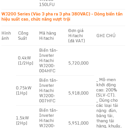
150LFU
WJ200 Series (Vào 3 pha ra 3 pha 380VAC) – Dòng biến tần
hiệu suất cao, chức năng vượt trội
Đơn giá
Hình
Công
Mã hàng
Hitachi
GHI CHÚ
ảnh
Suất
Hitachi
(đã VAT)
Biến tần-
Inveter
0.4kW
Hitachi
[1/2Hp]
5,720,000
WJ200-
004HFC
_ Mô-men
Biến tần-
khởi động
Inveter
0.75kW
cao: 200%
Hitachi
[1Hp]
5,918,000
(SLV-CT).
WJ200-
_ Dùng cho
007HFC
các loại tải
Biến tần-
nặng: đùn,
Inveter
băng tải,
1.5kW
Hitachi
thang tải
[2Hp]
5,951,000
WJ200-
hàng, khuấy,