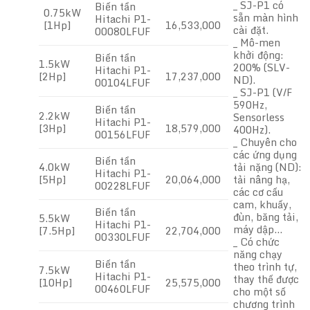
_ SJ-P1 có
Biến tần
0.75kW
sẵn màn hình
Hitachi P1-
[1Hp]
16,533,000
cài đặt.
00080LFUF
_ Mô-men
khởi động:
Biến tần
1.5kW
200% (SLV-
Hitachi P1-
[2Hp]
17,237,000
ND).
00104LFUF
_ SJ-P1 (V/F
590Hz,
Biến tần
2.2kW
Sensorless
Hitachi P1-
[3Hp]
18,579,000
400Hz).
00156LFUF
_ Chuyên cho
các ứng dụng
Biến tần
4.0kW
tải nặng (ND):
Hitachi P1-
[5Hp]
20,064,000
tải nâng hạ,
00228LFUF
các cơ cấu
cam, khuấy,
Biến tần
đùn, băng tải,
5.5kW
Hitachi P1-
máy dập…
[7.5Hp]
22,704,000
00330LFUF
_ Có chức
năng chạy
Biến tần
theo trình tự,
7.5kW
Hitachi P1-
thay thế được
[10Hp]
25,575,000
00460LFUF
cho một số
chương trình