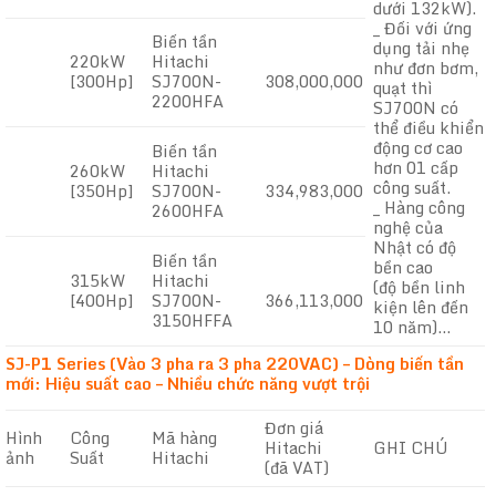
dưới 132kW).
_ Đối với ứng
Biến tần
dụng tải nhẹ
220kW
Hitachi
như đơn bơm,
[300Hp]
SJ700N-
308,000,000
quạt thì
2200HFA
SJ700N có
thể điều khiển
động cơ cao
Biến tần
hơn 01 cấp
260kW
Hitachi
công suất.
[350Hp]
SJ700N-
334,983,000
_ Hàng công
2600HFA
nghệ của
Nhật có độ
Biến tần
bền cao
315kW
Hitachi
(độ bền linh
[400Hp]
SJ700N-
366,113,000
kiện lên đến
3150HFFA
10 năm)…
SJ-P1 Series (Vào 3 pha ra 3 pha 220VAC) – Dòng biến tần
mới: Hiệu suất cao – Nhiều chức năng vượt trội
Đơn giá
Hình
Công
Mã hàng
Hitachi
GHI CHÚ
ảnh
Suất
Hitachi
(đã VAT)