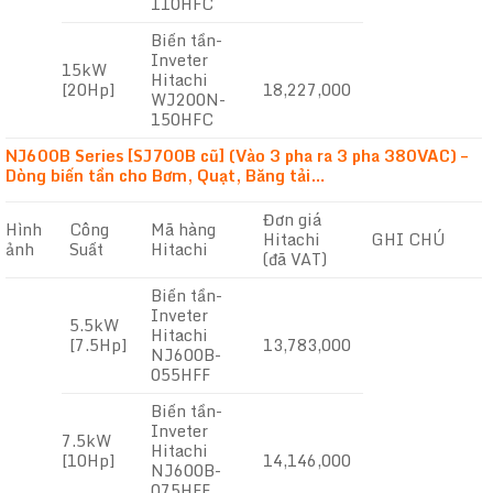
110HFC
Biến tần-
Inveter
15kW
Hitachi
[20Hp]
18,227,000
WJ200N-
150HFC
NJ600B Series [SJ700B cũ] (Vào 3 pha ra 3 pha 380VAC) –
Dòng biến tần cho Bơm, Quạt, Băng tải…
Đơn giá
Hình
Công
Mã hàng
Hitachi
GHI CHÚ
ảnh
Suất
Hitachi
(đã VAT)
Biến tần-
Inveter
5.5kW
Hitachi
[7.5Hp]
13,783,000
NJ600B-
055HFF
Biến tần-
Inveter
7.5kW
Hitachi
[10Hp]
14,146,000
NJ600B-
075HFF