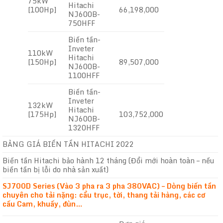
75kW
Hitachi
[100Hp]
66,198,000
NJ600B-
750HFF
Biến tần-
Inveter
110kW
Hitachi
[150Hp]
89,507,000
NJ600B-
1100HFF
Biến tần-
Inveter
132kW
Hitachi
[175Hp]
103,752,000
NJ600B-
1320HFF
BẢNG GIÁ BIẾN TẦN HITACHI 2022
Biến tần Hitachi bảo hành 12 tháng (Đổi mới hoàn toàn – nếu
biến tần bị lỗi do nhà sản xuất)
SJ700D Series (Vào 3 pha ra 3 pha 380VAC) – Dòng biến tần
chuyên cho tải nặng: cẩu trục, tời, thang tải hàng, các cơ
cấu Cam, khuấy, đùn…