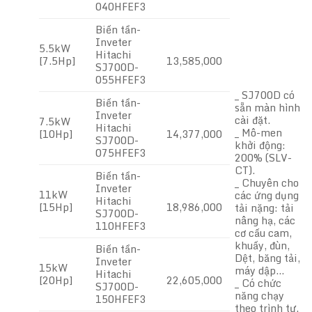
040HFEF3
Biến tần-
Inveter
5.5kW
Hitachi
[7.5Hp]
13,585,000
SJ700D-
055HFEF3
_ SJ700D có
Biến tần-
sẵn màn hình
Inveter
cài đặt.
7.5kW
Hitachi
_ Mô-men
[10Hp]
14,377,000
SJ700D-
khởi động:
075HFEF3
200% (SLV-
CT).
Biến tần-
_ Chuyên cho
Inveter
11kW
các ứng dụng
Hitachi
[15Hp]
18,986,000
tải nặng: tải
SJ700D-
nâng hạ, các
110HFEF3
cơ cấu cam,
khuấy, đùn,
Biến tần-
Dệt, băng tải,
Inveter
15kW
máy dập…
Hitachi
[20Hp]
22,605,000
_ Có chức
SJ700D-
năng chạy
150HFEF3
theo trình tự,