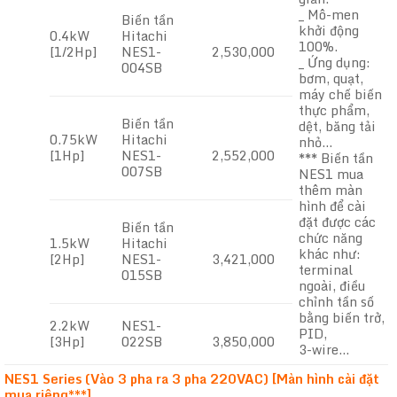
_ Mô-men
Biến tần
khởi động
0.4kW
Hitachi
100%.
[1/2Hp]
NES1-
2,530,000
_ Ứng dụng:
004SB
bơm, quạt,
máy chế biến
thực phẩm,
Biến tần
dệt, băng tải
0.75kW
Hitachi
nhỏ…
[1Hp]
NES1-
2,552,000
*** Biến tần
007SB
NES1 mua
thêm màn
hình để cài
đặt được các
Biến tần
chức năng
1.5kW
Hitachi
khác như:
[2Hp]
NES1-
3,421,000
terminal
015SB
ngoài, điều
chỉnh tần số
bằng biến trở,
2.2kW
NES1-
PID,
[3Hp]
022SB
3,850,000
3-wire…
NES1 Series (Vào 3 pha ra 3 pha 220VAC) [Màn hình cài đặt
mua riêng***]