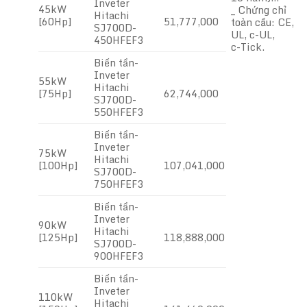
Inveter
45kW
_ Chứng chỉ
Hitachi
[60Hp]
51,777,000
toàn cầu: CE,
SJ700D-
UL, c-UL,
450HFEF3
c-Tick.
Biến tần-
Inveter
55kW
Hitachi
[75Hp]
62,744,000
SJ700D-
550HFEF3
Biến tần-
Inveter
75kW
Hitachi
[100Hp]
107,041,000
SJ700D-
750HFEF3
Biến tần-
Inveter
90kW
Hitachi
[125Hp]
118,888,000
SJ700D-
900HFEF3
Biến tần-
Inveter
110kW
Hitachi